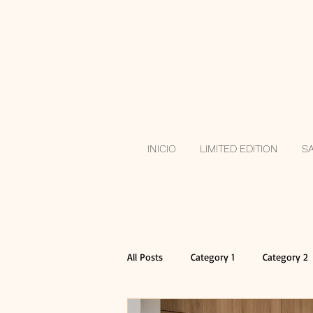
INICIO
LIMITED EDITION
S
All Posts
Category 1
Category 2