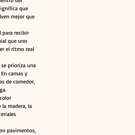
dentro del 
ignifica que 
elven mejor que 
 para recibir 
ial que uno 
r el ritmo real 
 se prioriza una 
 En camas y 
las de comedor, 
ga.
color 
 la madera, la 
eriales 
con pavimentos, 