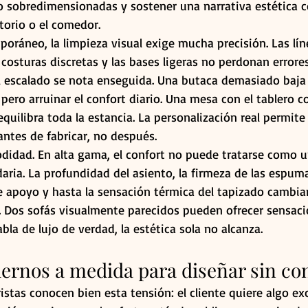
o sobredimensionadas y sostener una narrativa estética 
itorio o el comedor.
oráneo, la limpieza visual exige mucha precisión. Las líne
costuras discretas y las bases ligeras no perdonan errore
 escalado se nota enseguida. Una butaca demasiado baja
pero arruinar el confort diario. Una mesa con el tablero co
uilibra toda la estancia. La personalización real permite 
antes de fabricar, no después.
didad. En alta gama, el confort no puede tratarse como u
aria. La profundidad del asiento, la firmeza de las espumas
de apoyo y hasta la sensación térmica del tapizado cambi
o. Dos sofás visualmente parecidos pueden ofrecer sensaci
bla de lujo de verdad, la estética sola no alcanza.
rnos a medida para diseñar sin co
istas conocen bien esta tensión: el cliente quiere algo exc