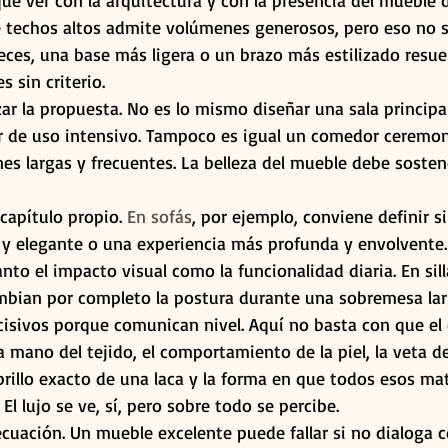
ue ver con la arquitectura y con la presencia del mueble 
e techos altos admite volúmenes generosos, pero eso no s
eces, una base más ligera o un brazo más estilizado resu
 sin criterio.
zar la propuesta. No es lo mismo diseñar una sala principal
r de uso intensivo. Tampoco es igual un comedor ceremon
s largas y frecuentes. La belleza del mueble debe sostene
capítulo propio. 
En sofás
, por ejemplo, conviene definir si
y elegante o una experiencia más profunda y envolvente.
nto el impacto visual como la funcionalidad diaria. En sil
bian por completo la postura durante una sobremesa lar
isivos porque comunican nivel. Aquí no basta con que el 
 mano del tejido, el comportamiento de la piel, la veta de
 brillo exacto de una laca y la forma en que todos esos mat
 El lujo se ve, sí, pero sobre todo se percibe.
 ecuación. Un mueble excelente puede fallar si no dialoga 