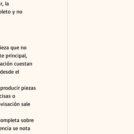
, la 
leto y no 
pieza que no 
e principal, 
lación cuestan 
desde el 
 producir piezas 
cisas o 
visación sale 
completa sobre 
rencia se nota 