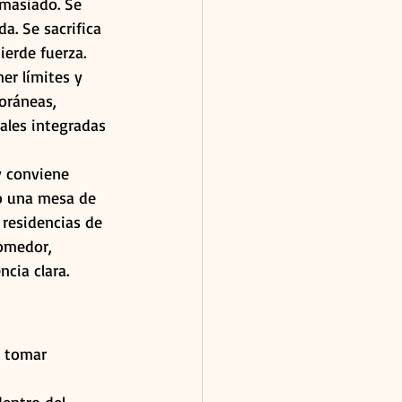
emasiado. Se 
a. Se sacrifica 
ierde fuerza.
er límites y 
oráneas, 
ales integradas 
y conviene 
o una mesa de 
 residencias de 
comedor, 
ncia clara.
 tomar 