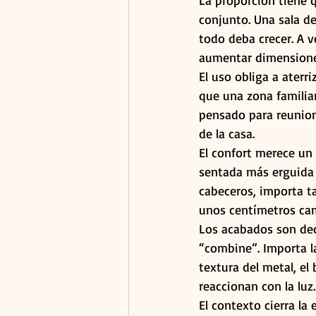
La proporción tiene q
conjunto. Una sala d
todo deba crecer. A v
aumentar dimensiones
El uso obliga a aterri
que una zona familia
pensado para reunione
de la casa.
El confort merece un 
sentada más erguida 
cabeceros, importa ta
unos centímetros cam
Los acabados son dec
“combine”. Importa la
textura del metal, el
reaccionan con la luz.
El contexto cierra la