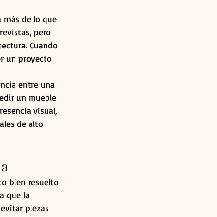
a más de lo que 
revistas, pero 
tectura. Cuando 
er un proyecto 
ncia entre una 
pedir un mueble 
esencia visual, 
les de alto 
da
to bien resuelto 
a que la 
evitar piezas 