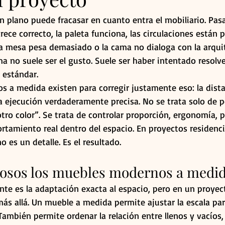
n plano puede fracasar en cuanto entra el mobiliario. Pas
rece correcto, la paleta funciona, las circulaciones están p
 la mesa pesa demasiado o la cama no dialoga con la arqui
ma no suele ser el gusto. Suele ser haber intentado resolv
 estándar.
 a medida existen para corregir justamente eso: la dista
a ejecución verdaderamente precisa. No se trata solo de 
ro color”. Se trata de controlar proporción, ergonomía, pr
tamiento real dentro del espacio. En proyectos residencia
no es un detalle. Es el resultado.
iosos los muebles modernos a medi
te es la adaptación exacta al espacio, pero en un proyec
más allá. Un mueble a medida permite ajustar la escala par
 También permite ordenar la relación entre llenos y vacíos, 