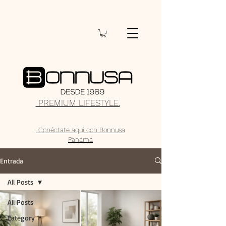
PREMIUM LIFESTYLE.
Conéctate aquí con Bonnusa
Panamá
Entrada
All Posts
All Posts
Category 1