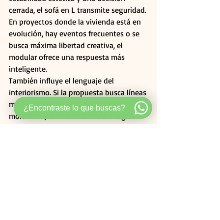
cerrada, el sofá en L transmite seguridad. 
En proyectos donde la vivienda está en 
evolución, hay eventos frecuentes o se 
busca máxima libertad creativa, el 
modular ofrece una respuesta más 
inteligente.
También influye el lenguaje del 
interiorismo. Si la propuesta busca líneas 
muy depuradas y una presencia 
¿Encontraste lo que buscas?
monolítica, el sofá en L suele integrarse 
con más fuerza. Si el concepto apuesta 
por una sala más editorial, más flexible o 
con una narrativa espacial menos 
convencional, el modular puede elevar el 
resultado.
El error más caro: elegir 
por tendencia