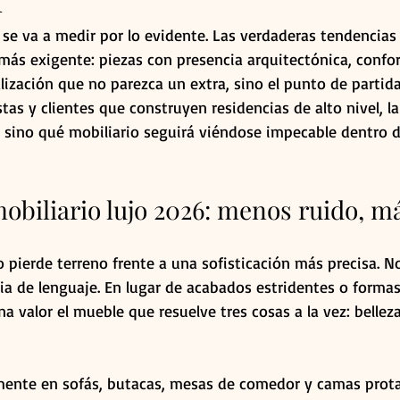
o se va a medir por lo evidente. Las verdaderas tendencias 
ás exigente: piezas con presencia arquitectónica, confort
lización que no parezca un extra, sino el punto de partida
istas y clientes que construyen residencias de alto nivel, l
 sino qué mobiliario seguirá viéndose impecable dentro d
biliario lujo 2026: menos ruido, má
o pierde terreno frente a una sofisticación más precisa. N
ia de lenguaje. En lugar de acabados estridentes o forma
na valor el mueble que resuelve tres cosas a la vez: belleza
mente en sofás, butacas, mesas de comedor y camas prota