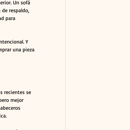
erior. Un sofá 
a de respaldo, 
ad para 
tencional. Y 
mprar una pieza 
 recientes se 
 pero mejor 
cabeceros 
ca.