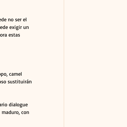
de no ser el 
ede exigir un 
ora estas 
opo, camel 
oso sustituirán 
ario dialogue 
s maduro, con 