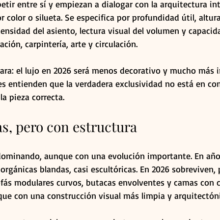
tir entre sí y empiezan a dialogar con la arquitectura int
r color o silueta. Se especifica por profundidad útil, altur
densidad del asiento, lectura visual del volumen y capacid
ción, carpintería, arte y circulación.
ara: el lujo en 2026 será menos decorativo y mucho más in
es entienden que la verdadera exclusividad no está en co
 la pieza correcta.
s, pero con estructura
dominando, aunque con una evolución importante. En años
 orgánicas blandas, casi escultóricas. En 2026 sobreviven,
ofás modulares curvos, butacas envolventes y camas con 
que con una construcción visual más limpia y arquitectóni