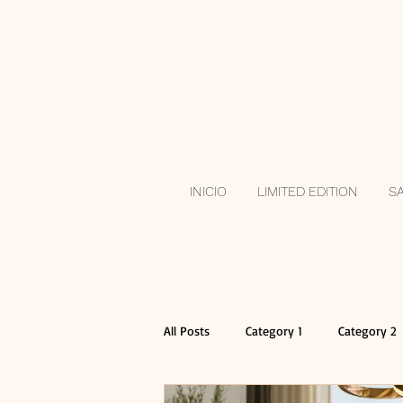
INICIO
LIMITED EDITION
S
All Posts
Category 1
Category 2