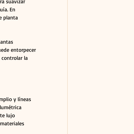
ra suavizar 
uía. En 
e planta 
lantas 
uede entorpecer 
controlar la 
mplio y líneas 
lumétrica 
te lujo 
 materiales 