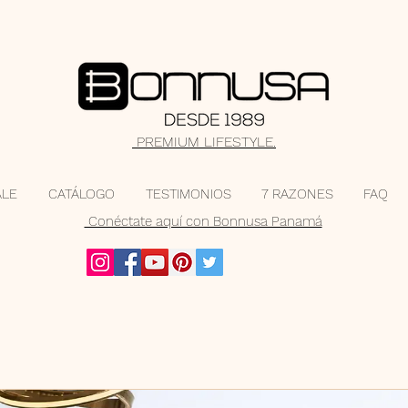
PREMIUM LIFESTYLE.
ALE
CATÁLOGO
TESTIMONIOS
7 RAZONES
FAQ
Conéctate aquí con Bonnusa Panamá