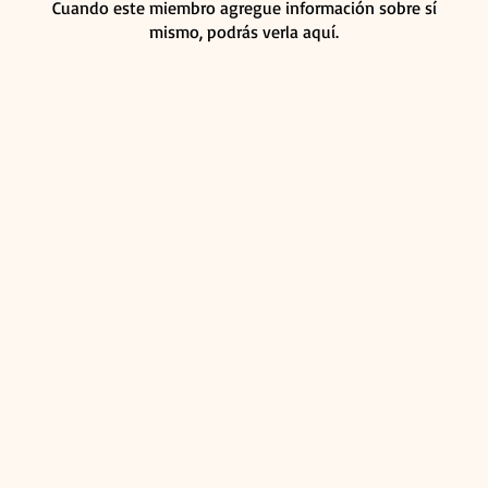
Cuando este miembro agregue información sobre sí
mismo, podrás verla aquí.
INVERSIONES BONN3T SAS - NIT: 900870245 - 4
Bogotá:
lle 77 # 14 - 54 Almacen Telas y Tonos. Piso 2, Bogo
Pereira:
Kilometro 7 Via Cerritos, Pereira.
WhatsApp: +57 300 365 4370.
Colombia.