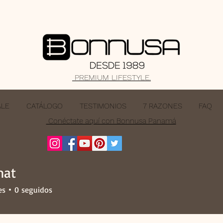
PREMIUM LIFESTYLE.
ALE
CATÁLOGO
TESTIMONIOS
7 RAZONES
FAQ
Conéctate aquí con Bonnusa Panamá
mat
es
0
seguidos