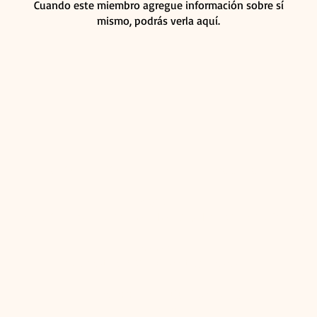
Cuando este miembro agregue información sobre sí
mismo, podrás verla aquí.
INVERSIONES BONN3T SAS - NIT: 900870245 - 4
Bogotá:
lle 77 # 14 - 54 Almacen Telas y Tonos. Piso 2, Bogo
Pereira:
Kilometro 7 Via Cerritos, Pereira.
WhatsApp: +57 300 365 4370.
Colombia.