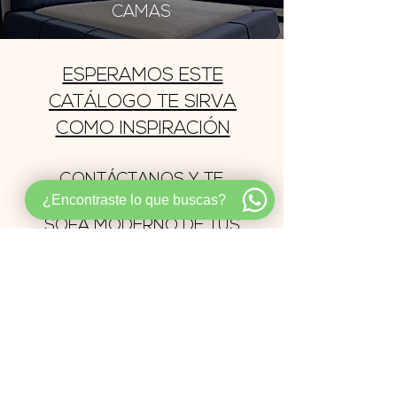
CAMAS
ESPERAMOS ESTE
CATÁLOGO TE SIRVA
COMO INSPIRACIÓN
CONTÁCTANOS Y TE
¿Encontraste lo que buscas?
AYUDAMOS A DISEÑAR EL
SOFÁ MODERNO DE TUS
SUEÑOS!
LLAMAR