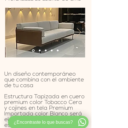
Un diseño contemporáneo
que combina con el ambiente
de tu casa
SOFA CHESTER
Estructura Tapizada en cuero
premium color
Tobacco Cera
y cojines en tela Premium
Importada color Blanco será
el perfecto aliado para darle
¿Encontraste lo que buscas?
ese look que buscas en tu