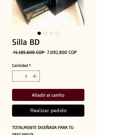
Silla BD
Precio
Precio
 14.185.600 COP 
7.092.800 COP
de
oferta
Cantidad
*
Añadir al carrito
Realizar pedido
TOTALMENTE DISEÑADA PARA TU
DESCANSO!